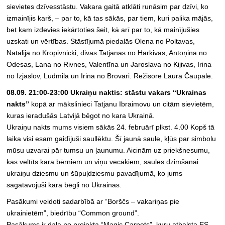
sievietes dzīvesstāstu. Vakara gaitā atklāti runāsim par dzīvi, ko
izmainījis karš, – par to, kā tas sākās, par tiem, kuri palika mājās,
bet kam izdevies iekārtoties šeit, kā arī par to, kā mainījušies
uzskati un vērtības. Stāstījumā piedalās Olena no Poltavas,
Natālija no Kropivnicki, divas Tatjanas no Harkivas, Antoņina no
Odesas, Lana no Rivnes, Valentīna un Jaroslava no Kijivas, Irina
no Izjaslov, Ludmila un Irina no Brovari. Režisore Laura Čaupale.
08.09. 21:00-23:00 Ukraiņu naktis: stāstu vakars “Ukrainas
nakts”
kopā ar mākslinieci Tatjanu Ibraimovu un citām sievietēm,
kuras ieradušās Latvijā bēgot no kara Ukrainā.
Ukraiņu nakts mums visiem sākās 24. februārī plkst. 4.00 Kopš tā
laika visi esam gaidījuši saullēktu. Šī jaunā saule, kļūs par simbolu
mūsu uzvarai pār tumsu un ļaunumu. Aicinām uz priekšnesumu,
kas veltīts kara bērniem un viņu vecākiem, saules dzimšanai
ukraiņu dziesmu un šūpuļdziesmu pavadījumā, ko jums
sagatavojuši kara bēgļi no Ukrainas.
Pasākumi veidoti sadarbībā ar “Borščs – vakariņas pie
ukrainietēm”, biedrību “Common ground”.
Pasākums ir daļa no projekta “Magic Carpets”, kuru atbalsta ES