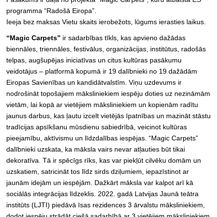
programma “Radošā Eiropa”.
Ieeja bez maksas Vietu skaits ierobežots, lūgums ierasties laikus.
“Magic Carpets”
ir sadarbības tīkls, kas apvieno dažādas
biennāles, triennāles, festivālus, organizācijas, institūtus, radošās
telpas, augšupējas iniciatīvas un citus kultūras pasākumu
veidotājus – platformā kopumā ir 19 dalībnieki no 19 dažādām
Eiropas Savienības un kandidātvalstīm. Viņu uzdevums ir
nodrošināt topošajiem māksliniekiem iespēju doties uz nezināmām
vietām, lai kopā ar vietējiem māksliniekiem un kopienām radītu
jaunus darbus, kas ļautu izcelt vietējās īpatnības un mazināt stāstu
tradīcijas apsīkšanu mūsdienu sabiedrībā, veicinot kultūras
pieejamību, aktīvismu un līdzdalības iespējas. “Magic Carpets”
dalībnieki uzskata, ka māksla vairs nevar atļauties būt tikai
dekoratīva. Tā ir spēcīgs rīks, kas var piekļūt cilvēku domām un
uzskatiem, satricināt tos līdz sirds dziļumiem, iepazīstinot ar
jaunām idejām un iespējām. Dažkārt māksla var kalpot arī kā
sociālās integrācijas līdzeklis. 2022. gadā Latvijas Jaunā teātra
institūts (
LJTI
) piedāvā īsas rezidences 3 ārvalstu māksliniekiem,
dodot iespēju strādāt ciešā sadarbībā ar 3 vietējiem māksliniekiem