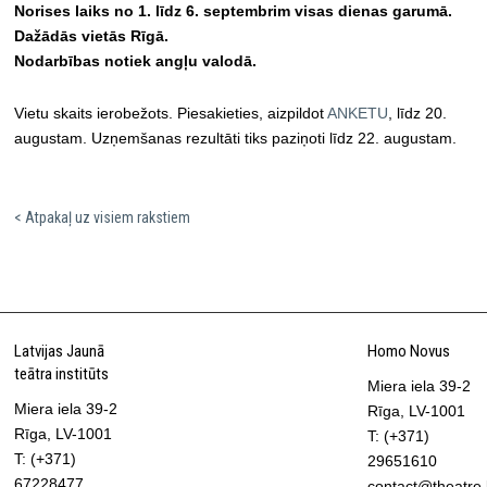
Norises laiks no 1. līdz 6. septembrim visas dienas garumā.
Dažādās vietās Rīgā.
Nodarbības notiek angļu valodā.
Vietu skaits ierobežots. Piesakieties, aizpildot
ANKETU
, līdz 20.
augustam. Uzņemšanas rezultāti tiks paziņoti līdz 22. augustam.
< Atpakaļ uz visiem rakstiem
Latvijas Jaunā
Homo Novus
teātra institūts
Miera iela 39-2
Miera iela 39-2
Rīga, LV-1001
Rīga, LV-1001
T: (+371)
T: (+371)
29651610
67228477
contact@theatre.