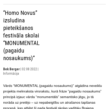
“Homo Novus”
izsludina
pieteikšanos
festivāla skolai
“MONUMENTAL
(pagaidu
nosaukums)”
Bek Berger
| 02 08 2022 |
Informācija
Vārds “MONUMENTAL (pagaidu nosaukums)” atgādina neveiklu
projekta melnraksta virsrakstu, kurā frāze “pagaidu nosaukums”
principā izjauc vārda “monumentāls” semantisko jēgu, jo tā
norāda uz pretējo – uz nepabeigtību un atrašanos tapšanas
procesā, kas atbilst šī gada festivāl skolas vadītāju Braiena