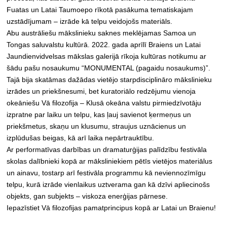
Fuatas un Latai Taumoepo rīkotā pasākuma tematiskajam
uzstādījumam – izrāde kā telpu veidojošs materiāls.
Abu austrāliešu mākslinieku saknes meklējamas Samoa un
Tongas saluvalstu kultūrā. 2022. gada aprīlī Braiens un Latai
Jaundienvidvelsas mākslas galerijā rīkoja kultūras notikumu ar
šādu pašu nosaukumu “MONUMENTAL (pagaidu nosaukums)”.
Tajā bija skatāmas dažādas vietējo starpdisciplināro mākslinieku
izrādes un priekšnesumi, bet kuratoriālo redzējumu vienoja
okeāniešu Vā filozofija – Klusā okeāna valstu pirmiedzīvotāju
izpratne par laiku un telpu, kas ļauj savienot ķermeņus un
priekšmetus, skaņu un klusumu, straujus uznācienus un
izplūdušas beigas, kā arī laika nepārtrauktību.
Ar performatīvas darbības un dramaturģijas palīdzību festivāla
skolas dalībnieki kopā ar māksliniekiem pētīs vietējos materiālus
un ainavu, tostarp arī festivāla programmu kā neviennozīmīgu
telpu, kurā izrāde vienlaikus uztverama gan kā dzīvi apliecinošs
objekts, gan subjekts – viskoza enerģijas pārnese.
Iepazīstiet Vā filozofijas pamatprincipus kopā ar Latai un Braienu!