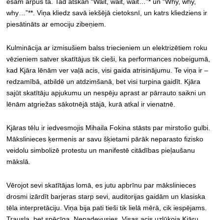
esam ārpus tā. Tad atskan “Wait, wait, wait…”* un “Why, why,
why…”**. Viņa kliedz savā iekšējā cietoksnī, un katrs kliedziens ir
piesātināts ar emociju zibeņiem.
Kulminācija ar izmisušiem balss triecieniem un elektrizētiem roku
vēzieniem satver skatītājus tik cieši, ka performances nobeigumā,
kad Kjāra lēnām ver vaļā acis, visi gaida atrisinājumu. Te viņa ir –
redzamībā, atbildē un atdzimšanā, bet visi turpina gaidīt. Kjāra
sajūt skatītāju apjukumu un nespēju aprast ar pārrauto saikni un
lēnām atgriežas sākotnējā stājā, kurā atkal ir vienatnē.
Kjāras tēlu ir iedvesmojis Mihaila Fokina stāsts par mirstošo gulbi.
Mākslinieces ķermenis ar savu šķietami pārāk neparasto fizisko
veidolu simbolizē protestu un manifestē citādības pieļaušanu
mākslā.
Vērojot sevi skatītājas lomā, es jutu apbrīnu par mākslinieces
drosmi izārdīt barjeras starp sevi, auditorijas gaidām un klasiska
tēla interpretāciju. Viņa bija pati tieši tik lielā mērā, cik iespējams.
Trausla, bet spēcīga. Nepadevusies. Visas acis uzlūkoja Kjāru,