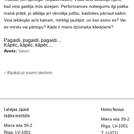
kad viņa gaidīja mūs aizejam. Performances nobeigums ilgi palika
manā prātā, jo atklāja arī vērotāja jutību, baidoties pārraut saikni.
Viņa ielūkojās acīs katram, mirklīgi jautājot: un kas esmu es? Vai
es mirstu vai pārtopu? Kāds ir mans dzīvnieka kliedziens?
Pagaidi, pagaidi, pagaidi…
Kāpēc, kāpēc, kāpēc…
Avots:
Satori
< Atpakaļ uz visiem rakstiem
Latvijas Jaunā
Homo Novus
teātra institūts
Miera iela 39-2
Miera iela 39-2
Rīga, LV-1001
Rīga, LV-1001
T: (+371)