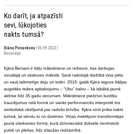
Ko darīt, ja atpazīsti
sevi, lūkojoties
nakts tumsā?
Diāna Ponaskova
| 06 09 2022 |
Recenzija
Kjāra Bersani ir itāļu māksliniece un režisore, kas darbojas
vizuālajā un skatuves mākslā. Savā radošajā darbībā viņa pēta
un savij laikmetīgo deju un teātri. 2018. gadā Kjāra ieguva Itālijas
augstāko teātra apbalvojumu – “Ubu” balvu – kā labākā jaunā
aktrise līdz 35 gadu vecumam. Māksliniece piedzīvo kustību
traucējumus retā formā un savās performancēs interpretē tos
simboliskā vēstījumā par radošo brīvību. Kjāra nirst prāta nakts
tumsā, lai vērotu to no dzelmes. Viņas meklējumi transformējas
jaunā izteiksmes formā, kurā dzīvnieciskā dvēsele nerimstoši
pulsē un plešas, līdz izlaužas redzamībā.