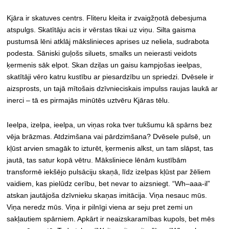
Kjāra ir skatuves centrs. Fliteru kleita ir zvaigžņotā debesjuma
atspulgs. Skatītāju acis ir vērstas tikai uz viņu. Silta gaisma
pustumsā lēni atklāj mākslinieces aprises uz neliela, sudrabota
podesta. Sāniski guļošs siluets, smalks un neierasti veidots
ķermenis sāk elpot. Skan dziļas un gaisu kampjošas ieelpas,
skatītāji vēro katru kustību ar piesardzību un spriedzi. Dvēsele ir
aizsprosts, un tajā mītošais dzīvnieciskais impulss raujas laukā ar
inerci – tā es pirmajās minūtēs uztvēru Kjāras tēlu.
Ieelpa, izelpa, ieelpa, un viņas roka tver tukšumu kā spārns bez
vēja brāzmas. Atdzimšana vai pārdzimšana? Dvēsele pulsē, un
kļūst arvien smagāk to izturēt, ķermenis alkst, un tam slāpst, tas
jautā, tas satur kopā vētru. Māksliniece lēnām kustībām
transformē iekšējo pulsāciju skaņā, līdz izelpas kļūst par žēliem
vaidiem, kas pielūdz cerību, bet nevar to aizsniegt. “Wh–aaa-il”
atskan jautājoša dzīvnieku skaņas imitācija. Viņa nesauc mūs.
Viņa neredz mūs. Viņa ir pilnīgi viena ar seju pret zemi un
sakļautiem spārniem. Apkārt ir neaizskaramības kupols, bet mēs